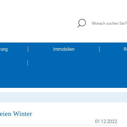
rung
Immobilien
R
t
reien Winter
01.12.2022