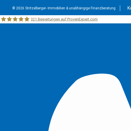
K
© 2026 Stritzelberger- Immobilien & unabhängige Finanzberatung
321
Bewertungen auf ProvenExpert.com
Stritzelberger –Immobilien &unabhängige Finanzberatung