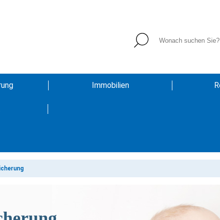
rung
Immobilien
R
t
icherung
cherung