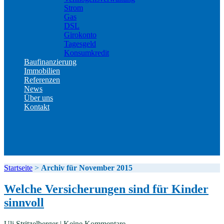
Strom
Gas
DSL
Girokonto
Tagesgeld
Konsumkredit
Baufinanzierung
Immobilien
Referenzen
News
Über uns
Kontakt
Kontakt
Impressum
Datenschutz
Erstinformation
Startseite
>
Archiv für November 2015
Welche Versicherungen sind für Kinder
sinnvoll
Uli Stritzelberger | Keine Kommentare