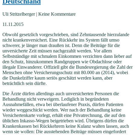
Deutschland
Uli Stritzelberger | Keine Kommentare
11.11.2015
Obwohl gesetzlich vorgeschrieben, sind Zehntausende hierzulande
nicht krankenversichert. Eine Rückkehr ins System fällt umso
schwerer, je länger man draußen ist. Denn die Beiträge für die
unversicherte Zeit müssen nachgezahlt werden. Vor allem
Selbstständige mit schmalem Einkommen verzichten dann lieber auf
den Schutz, hinzukommen Randgruppen wie Obdachlose oder
illegale Einwanderer. Offiziell gibt die Bundesregierung die Zahl der
Menschen ohne Versicherungsschutz mit 80.000 an (2014), wobei
die Dunkelziffer kaum seriös geschätzt werden kann, aber
beträchtlich sein dürfte.
Die Ärzte dürfen allerdings auch unversicherten Personen die
Behandlung nicht verweigern. Lediglich in begründeten
Ausnahmefällen, etwa bei überlaufener Praxis, dürfen Patienten
wieder weggeschickt werden. Wer nach der Behandlung keine
Versichertenkarte vorlegt, erhält eine Privatrechnung, die auf den
üblichen Inkasso-Wegen beigetrieben wird. Übrigens dürfen die
Krankenkassen bei Rückkehrern keine Kulanz walten lassen, auch
wenn sie wollen: Die ausstehenden Beiträge müssen eingefordert