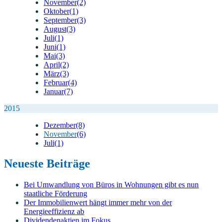
November
(2)
Oktober
(1)
September
(3)
August
(3)
Juli
(1)
Juni
(1)
Mai
(3)
April
(2)
März
(3)
Februar
(4)
Januar
(7)
2015
Dezember
(8)
November
(6)
Juli
(1)
Neueste Beiträge
Bei Umwandlung von Büros in Wohnungen gibt es nun
staatliche Förderung
Der Immobilienwert hängt immer mehr von der
Energieeffizienz ab
Dividendenaktien im Fokus