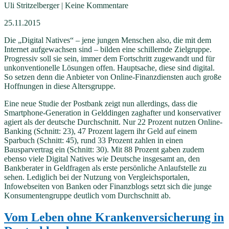
Uli Stritzelberger | Keine Kommentare
25.11.2015
Die „Digital Natives“ – jene jungen Menschen also, die mit dem
Internet aufgewachsen sind – bilden eine schillernde Zielgruppe.
Progressiv soll sie sein, immer dem Fortschritt zugewandt und für
unkonventionelle Lösungen offen. Hauptsache, diese sind digital.
So setzen denn die Anbieter von Online-Finanzdiensten auch große
Hoffnungen in diese Altersgruppe.
Eine neue Studie der Postbank zeigt nun allerdings, dass die
Smartphone-Generation in Gelddingen zaghafter und konservativer
agiert als der deutsche Durchschnitt. Nur 22 Prozent nutzen Online-
Banking (Schnitt: 23), 47 Prozent lagern ihr Geld auf einem
Sparbuch (Schnitt: 45), rund 33 Prozent zahlen in einen
Bausparvertrag ein (Schnitt: 30). Mit 88 Prozent gaben zudem
ebenso viele Digital Natives wie Deutsche insgesamt an, den
Bankberater in Geldfragen als erste persönliche Anlaufstelle zu
sehen. Lediglich bei der Nutzung von Vergleichsportalen,
Infowebseiten von Banken oder Finanzblogs setzt sich die junge
Konsumentengruppe deutlich vom Durchschnitt ab.
Vom Leben ohne Krankenversicherung in