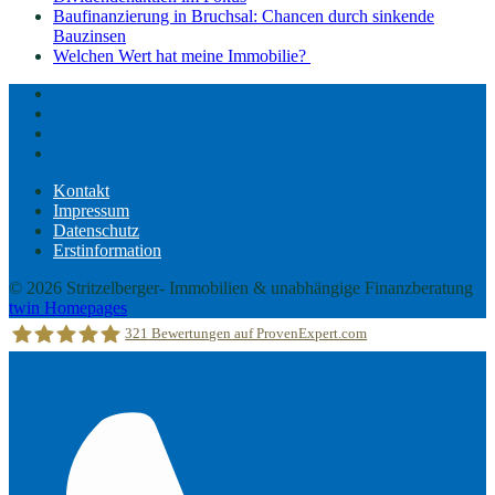
Baufinanzierung in Bruchsal: Chancen durch sinkende
Bauzinsen
Welchen Wert hat meine Immobilie?
Kontakt
Impressum
Datenschutz
Erstinformation
Kontakt
Impressum
Datenschutz
Erstinformation
© 2026 Stritzelberger- Immobilien & unabhängige Finanzberatung
twin Homepages
321
Bewertungen auf ProvenExpert.com
Stritzelberger –Immobilien &unabhängige Finanzberatung