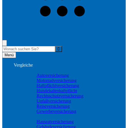
+49 (7251) 3812618
Mo-Do 9:00 bis 13:00 und 14:00 bis 18:00
Fr 9:00 bis 14:00
Suche
Menü
Vergleiche
Sach und KFZ
Autoversicherung
Motorradversicherung
Haftpflichtversicherung
Hundehalterhaftpflicht
Rechtsschutzversicherung
Unfallversicherung
Reiseversicherung
Gewerbeversicherung
Wohnung & Haus
Hausratversicherung
Gebäudeversicherung