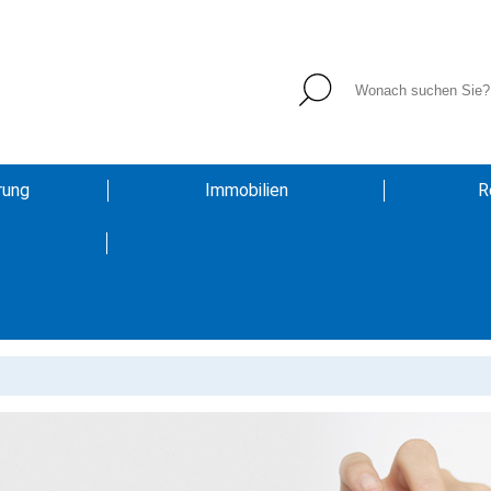
rung
Immobilien
R
t