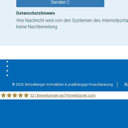
Senden
Datenschutzhinweis
Ihre Nachricht wird von den Systemen des Internetportal
keine Nachbereitung.
K
© 2026 Stritzelberger- Immobilien & unabhängige Finanzberatung
321
Bewertungen auf ProvenExpert.com
Stritzelberger –Immobilien &unabhängige Finanzberatung