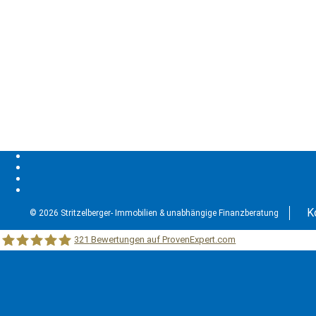
K
© 2026 Stritzelberger- Immobilien & unabhängige Finanzberatung
321
Bewertungen auf ProvenExpert.com
Stritzelberger –Immobilien &unabhängige Finanzberatung