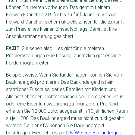
Irrtum: Auch wenn bereits eine Baufinanzierung besteht,
können Bauherren vorbeugen. Das geht mit einem
Forward-Darlehen z.B. für bis zu fünf Jahre im Voraus.
Forward-Darlehen sichern aktuelle Zinsen für die Zukunft
zum Preis eines kleinen Zinsaufschlags. Damit ist Ihre
Anschlussfinanzierung gesichert.
FAZIT
: Sie sehen also – es gibt für die meisten
Problemstellungen eine Lösung. Zusätzlich gibt es viele
Fördermöglichkeiten:
Beispielsweise: Wenn Sie Kinder haben, können Sie vom
Baukindergeld profitieren. Das Baukinder­geld ist ein
staatlicher Zuschuss, der es Familien mit Kindern und
Allein­erziehenden leichter machen soll, ein eigenes Haus
oder eine Eigentums­wohnung zu finanzieren. Pro Kind
erhalten Sie 12.000 Euro, ausgezahlt in 10 jährlichen Raten
zu je 1.200. Das Baukindergeld muss nicht zurückgezahlt
werden. Bei der KfW können Sie Baukindergeld
beantragen. Hier geht es zur
KfW-Seite Baukindergeld
.