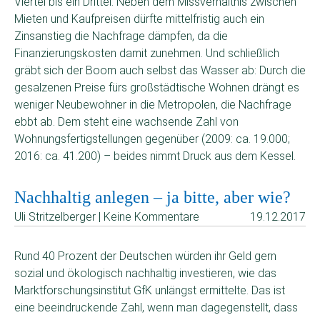
Viertel bis ein Drittel. Neben dem Missverhältnis zwischen
Mieten und Kaufpreisen dürfte mittelfristig auch ein
Zinsanstieg die Nachfrage dämpfen, da die
Finanzierungskosten damit zunehmen. Und schließlich
gräbt sich der Boom auch selbst das Wasser ab: Durch die
gesalzenen Preise fürs großstädtische Wohnen drängt es
weniger Neubewohner in die Metropolen, die Nachfrage
ebbt ab. Dem steht eine wachsende Zahl von
Wohnungsfertigstellungen gegenüber (2009: ca. 19.000;
2016: ca. 41.200) – beides nimmt Druck aus dem Kessel.
Nachhaltig anlegen – ja bitte, aber wie?
Uli Stritzelberger | Keine Kommentare
19.12.2017
Rund 40 Prozent der Deutschen würden ihr Geld gern
sozial und ökologisch nachhaltig investieren, wie das
Marktforschungsinstitut GfK unlängst ermittelte. Das ist
eine beeindruckende Zahl, wenn man dagegenstellt, dass