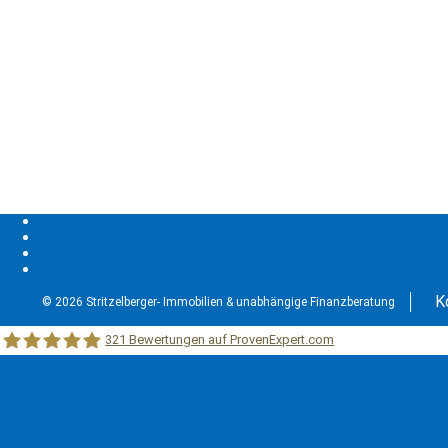
K
© 2026 Stritzelberger- Immobilien & unabhängige Finanzberatung
321
Bewertungen auf ProvenExpert.com
Stritzelberger –Immobilien &unabhängige Finanzberatung