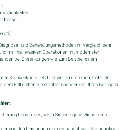
nd
möglichkeiten
r besser
l
io.de)
e Diagnose- und Behandlungsmethoden im Vergleich sehr
 und minimalinvasiven Operationen mit modernster
hancen bei Erkrankungen wie zum Beispiel einem
aten Krankenkasse jetzt schwer zu stemmen, trotz aller
n dem Fall sollten Sie darüber nachdenken, Ihren Beitrag zu
hlen:
icherung beantragen, wenn Sie eine gesetzliche Rente
t, der von den Leistungen dem entspricht, was Sie benötigen