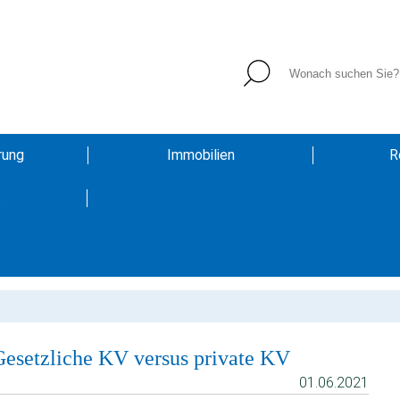
rung
Immobilien
R
t
Gesetzliche KV versus private KV
01.06.2021