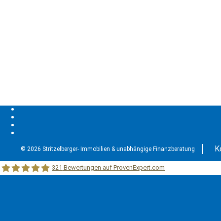
K
© 2026 Stritzelberger- Immobilien & unabhängige Finanzberatung
321
Bewertungen auf ProvenExpert.com
Stritzelberger –Immobilien &unabhängige Finanzberatung