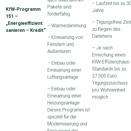
– Laufzeit bis zu 3
Pakete sind
KfW-Programm
Jahre
förderfähig:
151 –
– Tilgungsfreie Zeit
„Energieeffizient
– Wärmedämmung
zu Beginn des
sanieren – Kredit“
Darlehens
– Erneuerung von
Fenstern und
– Je nach
Außentüren
Erreichung eines
KfW-Effizienzhaus-
– Einbau oder
Standards bis zu
Erneuerung einer
27.500 Euro
Lüftungsanlage
Tilgungszuschuss
– Einbau oder
pro Wohneinheit
Erneuerung einer
möglich
Heizungsanlage
Dieses Programm ist
speziell für die
Modernisierung und
Erneuerung der