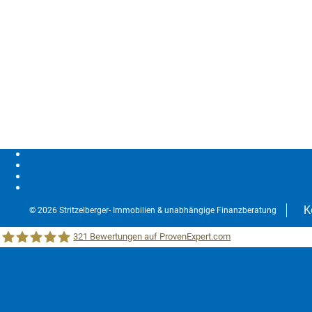
K
© 2026 Stritzelberger- Immobilien & unabhängige Finanzberatung
321
Bewertungen auf ProvenExpert.com
Stritzelberger –Immobilien &unabhängige Finanzberatung