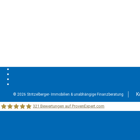
K
© 2026 Stritzelberger- Immobilien & unabhängige Finanzberatung
321
Bewertungen auf ProvenExpert.com
Stritzelberger –Immobilien &unabhängige Finanzberatung