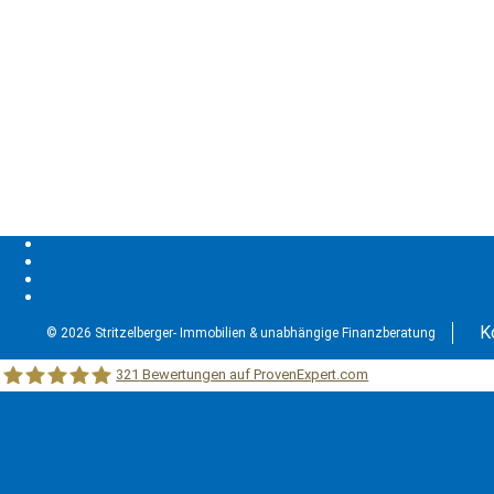
K
© 2026 Stritzelberger- Immobilien & unabhängige Finanzberatung
321
Bewertungen auf ProvenExpert.com
Stritzelberger –Immobilien &unabhängige Finanzberatung