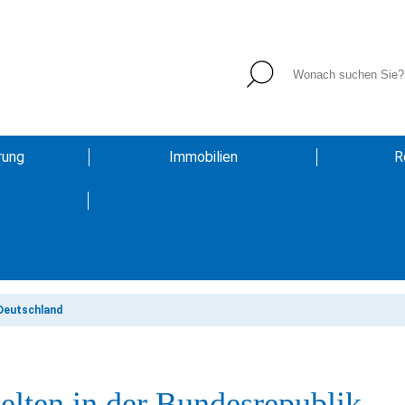
rung
Immobilien
R
t
 Deutschland
elten in der Bundesrepublik