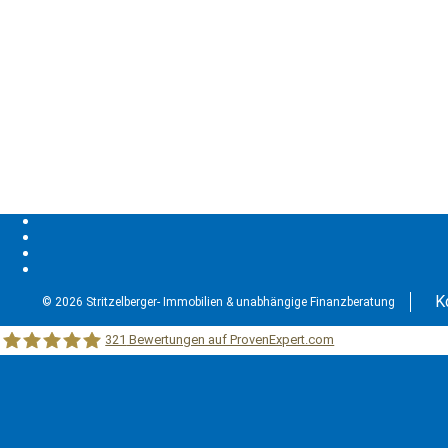
K
© 2026 Stritzelberger- Immobilien & unabhängige Finanzberatung
321
Bewertungen auf ProvenExpert.com
Stritzelberger –Immobilien &unabhängige Finanzberatung