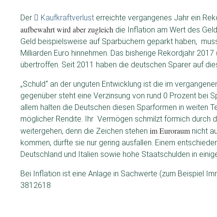
Der
Kaufkraftverlust
erreichte vergangenes Jahr ein Re
aufbewahrt wird aber zugleich
die Inflation am Wert des Gelde
Geld beispielsweise auf Sparbüchern geparkt haben, musst
Milliarden Euro hinnehmen. Das bisherige Rekordjahr 2017 
übertroffen. Seit 2011 haben die deutschen Sparer auf die
„Schuld“ an der unguten Entwicklung ist die im vergangenen
gegenüber steht eine Verzinsung von rund 0 Prozent bei S
allem halten die Deutschen diesen Sparformen in weiten Tei
möglicher Rendite. Ihr Vermögen schmilzt förmich durch die
im Euroraum
weitergehen, denn die Zeichen stehen
nicht au
kommen, dürfte sie nur gering ausfallen. Einem entschiede
Deutschland und Italien sowie hohe Staatschulden in einig
Bei Inflation ist eine Anlage in Sachwerte (zum Beispiel 
3812618