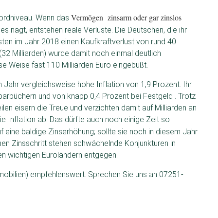
Vermögen zinsarm oder gar zinslos
kordniveau. Wenn das
s nagt, entstehen reale Verluste. Die Deutschen, die ihr
en im Jahr 2018 einen Kaufkraftverlust von rund 40
(32 Milliarden) wurde damit noch einmal deutlich
se Weise fast 110 Milliarden Euro eingebüßt.
 Jahr vergleichsweise hohe Inflation von 1,9 Prozent. Ihr
parbüchern und von knapp 0,4 Prozent bei Festgeld . Trotz
len eisern die Treue und verzichten damit auf Milliarden an
 Inflation ab. Das dürfte auch noch einige Zeit so
f eine baldige Zinserhöhung; sollte sie noch in diesem Jahr
nen Zinsschritt stehen schwächelnde Konjunkturen in
en wichtigen Euroländern entgegen.
Immobilien) empfehlenswert. Sprechen Sie uns an 07251-