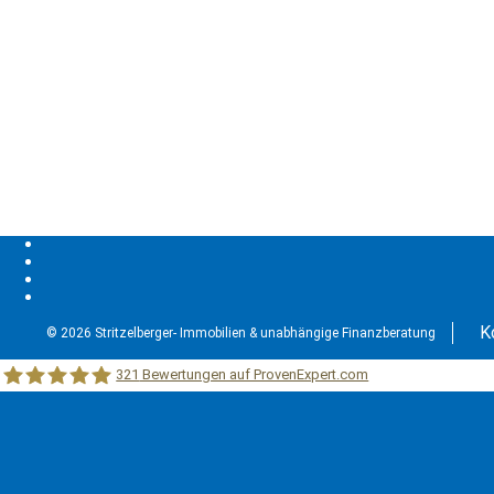
K
© 2026 Stritzelberger- Immobilien & unabhängige Finanzberatung
321
Bewertungen auf ProvenExpert.com
Stritzelberger –Immobilien &unabhängige Finanzberatung