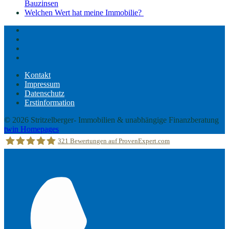
Bauzinsen
Welchen Wert hat meine Immobilie?
Kontakt
Impressum
Datenschutz
Erstinformation
Kontakt
Impressum
Datenschutz
Erstinformation
© 2026 Stritzelberger- Immobilien & unabhängige Finanzberatung
twin Homepages
321
Bewertungen auf ProvenExpert.com
Stritzelberger –Immobilien &unabhängige Finanzberatung