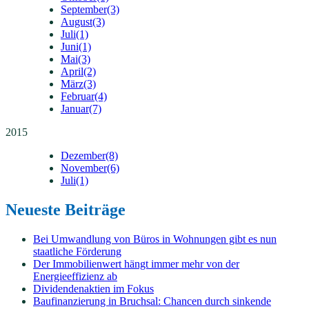
September
(3)
August
(3)
Juli
(1)
Juni
(1)
Mai
(3)
April
(2)
März
(3)
Februar
(4)
Januar
(7)
2015
Dezember
(8)
November
(6)
Juli
(1)
Neueste Beiträge
Bei Umwandlung von Büros in Wohnungen gibt es nun
staatliche Förderung
Der Immobilienwert hängt immer mehr von der
Energieeffizienz ab
Dividendenaktien im Fokus
Baufinanzierung in Bruchsal: Chancen durch sinkende