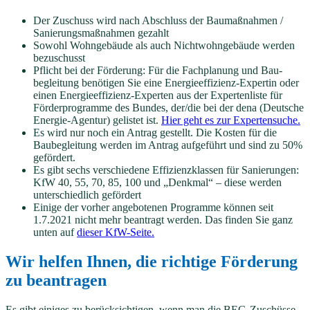
Der Zuschuss wird nach Abschluss der Baumaßnahmen /
Sanierungsmaßnahmen gezahlt
Sowohl Wohngebäude als auch Nichtwohngebäude werden
bezuschusst
Pflicht bei der Förderung: Für die Fach­planung und Bau­
begleitung benötigen Sie eine
Energie­effizienz-Expertin oder
einen Energie­effizienz-Experten
aus der Experten­liste für
Förder­programme des Bundes, der/die bei der dena (Deutsche
Energie-Agentur) gelistet ist.
Hier geht es zur Expertensuche.
Es wird nur noch ein Antrag gestellt. Die Kosten für die
Baubegleitung werden im Antrag aufgeführt und sind zu 50%
gefördert.
Es gibt sechs verschiedene Effizienzklassen für Sanierungen:
KfW 40, 55, 70, 85, 100 und „Denkmal“ – diese werden
unterschiedlich gefördert
Einige der vorher angebotenen Programme können seit
1.7.2021 nicht mehr beantragt werden. Das finden Sie ganz
unten auf
dieser KfW-Seite.
Wir helfen Ihnen, die richtige Förderung
zu beantragen
Es gibt einiges zu berücksichtigen, wenn man die BEG-Zuschüsse