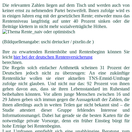
Die relevanten Zahlen liegen auf dem Tisch und werden auch von
keiner ernst zu nehmenden Partei bezweifelt. Ihnen zufolge wird es
in einigen Jahren eng mit der gesetzlichen Rente; entweder muss das
Rentenniveau langfristig auf unter 40 Prozent sinken oder die
Beiträge klettern in nicht mehr sozialverträgliche Höhen.
(Bildquellenangabe: uschi dreiucker / pixelio.de )
Ihre zu erwartenden Rentenhöhe und Rentenbeginn können Sie
leicht
hier bei der deutschen Rentenversicherung
berechnen.
Die Regeln solch einfacher Arithmetik scheinen 31 Prozent der
Deutschen jedoch nicht zu überzeugen: An eine zukünftige
Rentenlücke wollen sie einer aktuellen TNS-Emnid-Umfrage
zufolge nicht glauben. Und nicht nur das: 92 Prozent von ihnen
gehen davon aus, dass sie ihren Lebensstandard im Ruhestand
beibehalten könnten. Vor allem junge Menschen zwischen 16 und
29 Jahren geben sich immun gegen die Aussagekraft der Zahlen, die
ihnen allerdings auch in weiten Teilen gar nicht bekannt sind – die
Studie attestiert dieser Gruppe fehlendes Interesse und
Informationsmangel. Dabei hat gerade sie die besten Karten für die
notwendige private Vorsorge, denn ein früher Einstieg bürgt für
hohe Erträge bei Rentenbeginn.
Laut Umfragen empfiehlt sich eine unabhängige Beratung zum