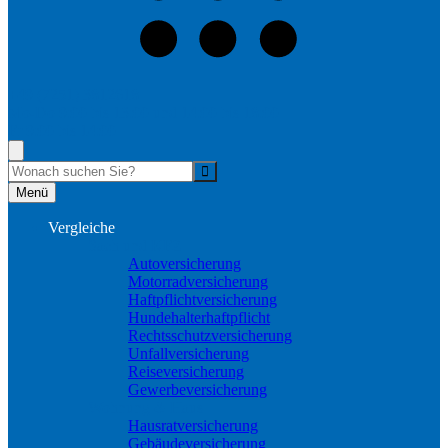
+49 (7251) 3812618
Mo-Do 9:00 bis 13:00 und 14:00 bis 18:00
Fr 9:00 bis 14:00
Suche
Menü
Vergleiche
Sach und KFZ
Autoversicherung
Motorradversicherung
Haftpflichtversicherung
Hundehalterhaftpflicht
Rechtsschutzversicherung
Unfallversicherung
Reiseversicherung
Gewerbeversicherung
Wohnung & Haus
Hausratversicherung
Gebäudeversicherung