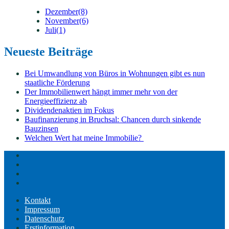
Dezember
(8)
November
(6)
Juli
(1)
Neueste Beiträge
Bei Umwandlung von Büros in Wohnungen gibt es nun
staatliche Förderung
Der Immobilienwert hängt immer mehr von der
Energieeffizienz ab
Dividendenaktien im Fokus
Baufinanzierung in Bruchsal: Chancen durch sinkende
Bauzinsen
Welchen Wert hat meine Immobilie?
Kontakt
Impressum
Datenschutz
Erstinformation
Kontakt
Impressum
Datenschutz
Erstinformation