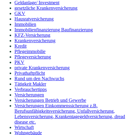
Geldanlage/ Investment
gesetzliche Krankenversicherung
GKV
Hausratversicherung
Immobilien
Immobilienfinanzierung Baufinanzierung
KFZ-Versicherung
Krankenversicherung
Kredit
Pflegeimmobilie
Pflegeversicherung
PKV
private Krankenversicherung
Privathaftpflicht
Rund um den Nachwuchs
Tätigkeit Makler
Verbrauchertipps
Versicherungen
Versicherungen Betrieb und Gewerbe
Versicherungen Einkommenssicherung z.B.
Berufsunfähigkeitsversicherung, Unfallversicherung,
Lebensversicherung, Krankentagegeldversicherung, dread
disease etc.
Wirtschaft
Wohngebäude