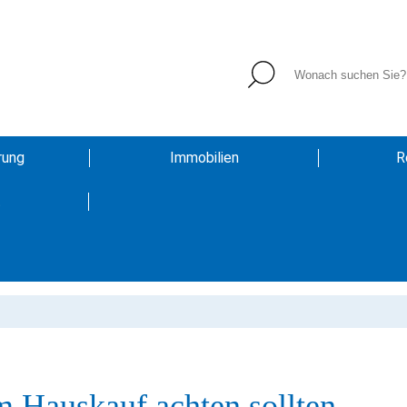
rung
Immobilien
R
t
m Hauskauf achten sollten