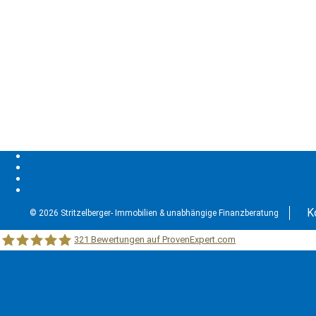
K
© 2026 Stritzelberger- Immobilien & unabhängige Finanzberatung
321
Bewertungen auf ProvenExpert.com
Stritzelberger –Immobilien &unabhängige Finanzberatung